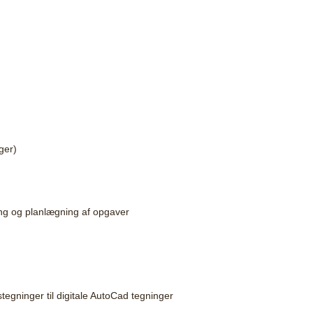
Freelance teknisk designer
Om mig
Kompetencer
Pro
ger)
ing og planlægning af opgaver
tegninger til digitale AutoCad tegninger