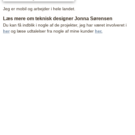
Jeg er mobil og arbejder i hele landet.
Læs mere om teknisk designer Jonna Sørensen
Du kan få indblik i nogle af de projekter, jeg har været involveret i
her
og læse udtalelser fra nogle af mine kunder
her.
TEKNISK DESIGNER JONNA SØRENSEN Telefon:
2498
4711
Mail:
jonna@teknisk-designer.dk